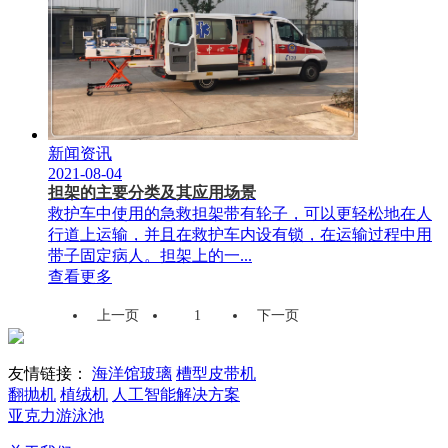
新闻资讯
2021-08-04
担架的主要分类及其应用场景
救护车中使用的急救担架带有轮子，可以更轻松地在人
行道上运输，并且在救护车内设有锁，在运输过程中用
带子固定病人。担架上的一...
查看更多
上一页
1
下一页
友情链接：
海洋馆玻璃
槽型皮带机
翻抛机
植绒机
人工智能解决方案
亚克力游泳池